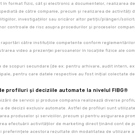
t în format fizic, cât și electronic a documentelor, realizarea 
xpediată de către companie, precum și realizarea de activități d
litigiilor, investigațiilor sau oricăror altor petiții/plângeri/soli
nor controale de risc asupra procedurilor și proceselor companie
 raportări către instituțiile competente conform reglementărilor
strarea video a prezenței persoanelor în locațiile fizice ale co
ie de scopuri secundare (de ex: pentru arhivare, audit intern, e
ipale, pentru care datele respective au fost inițial colectate d
e profiluri și deciziile automate la nivelul FIBG®
izării de servicii și produse compania realizează diverse profiluri
 de decizii exclusiv automate. Astfel de profiluri sunt utilizat
area produselor și serviciilor, precum și pentru asigurarea pro
ea efectuării activităților de marketing direct ținând cont de pr
i preferințele acestora rezultate din modalitatea de utilizare a 