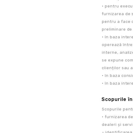
• pentru execu
furnizarea de s
pentru a face 
preliminare de 
• în baza inter
operează între
interne, analiz
se expune compa
clienților sau a
• în baza cons
• în baza inter
Scopurile î
Scopurile pen
• furnizarea de
dealeri și servi
– identificarea