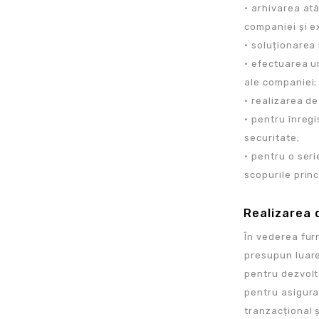
• arhivarea atâ
companiei și e
• soluționarea 
• efectuarea u
ale companiei;
• realizarea de
• pentru înregi
securitate;
• pentru o ser
scopurile princ
Realizarea d
În vederea furn
presupun luarea
pentru dezvolt
pentru asigurar
tranzacțional ș