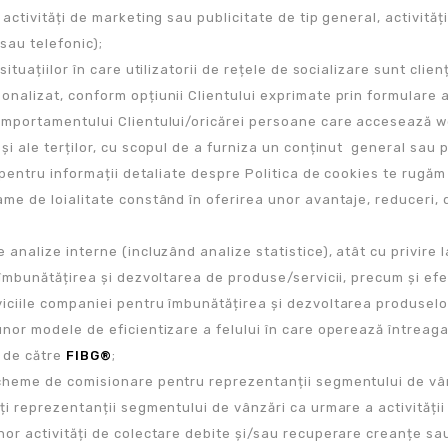
 activități de marketing sau publicitate de tip general, activități
 sau telefonic);
 situațiilor în care utilizatorii de rețele de socializare sunt clie
onalizat, conform opțiunii Clientului exprimate prin formulare
omportamentului Clientului/oricărei persoane care accesează web
și ale terților, cu scopul de a furniza un conținut general sau 
– pentru informații detaliate despre Politica de cookies te rugă
ame de loialitate constând în oferirea unor avantaje, reduceri, 
 analize interne (incluzând analize statistice), atât cu privire la
 îmbunătățirea și dezvoltarea de produse/servicii, precum și efec
iciile companiei pentru îmbunătățirea și dezvoltarea produselor/
unor modele de eficientizare a felului în care operează întreaga
 de către
FIBG®
;
cheme de comisionare pentru reprezentanții segmentului de vân
ți reprezentanții segmentului de vânzări ca urmare a activității
nor activități de colectare debite și/sau recuperare creanțe sau