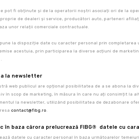
e pot fi obținute și de la operatorii noștri asociați ori de la op
proprie de dealeri și service, producători auto, parteneri afil
aza unor relații comerciale contractuale.
 pune la dispoziție date cu caracter personal prin completarea u
 emise acestuia, prin participarea la diverse acțiuni de marketi
 .
ea la newsletter
tră web publicul are opțional posibilitatea de a se abona la div
siv în scop de marketing, în măsura în care nu ați consimțit la alt
entul la newsletter, utilizând posibilitatea de dezabonare oferi
dresa
contact@fibg.ro
.
dic în baza cărora prelucrează FIBG® datele cu car
ază datele cu caracter personal în baza următoarelor temeiuri 