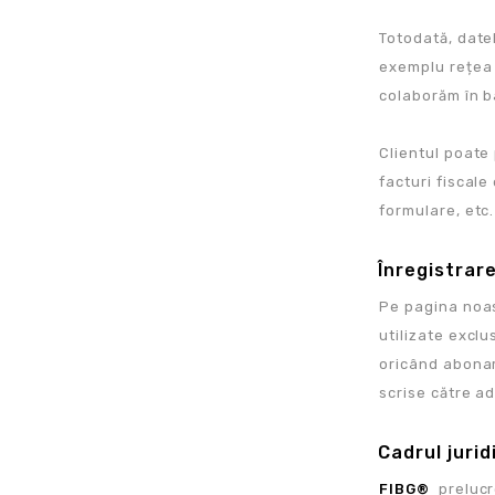
Totodată, datel
exemplu rețea 
colaborăm în b
Clientul poate
facturi fiscale
formulare, etc.
Înregistrar
Pe pagina noas
utilizate exclu
oricând abonam
scrise către a
Cadrul juri
FIBG®
prelucre