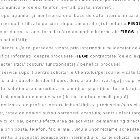
comunicare (de ex: telefon, e-mail, poșta, internet);
 operațiunilor și menținerea unei baze de date interne, în care 
a putea fi utilizate de către departamentele și structurile
FIBG
 prelucrarea acestora de către aplicațiile interne ale
FIBG®
ca
 activității);
Clientului/altei persoane vizate prin intermediul mijloacelor de
ifica informații despre produsele
FIBG®
contractate (de ex: exp
cteristici/ costuri/ funcționalități/ beneficii produse);
 servicii suport pentru solicitările Clientului/persoanei vizate 
ora din datele de identificare, derularea de investigații cu priv
ite, soluționarea cererilor, reclamațiilor și petițiilor formulate), a
l mijloacelor de comunicare (de ex: telefon, e-mail, poștă);
analizarea de profiluri pentru îmbunătățirea produselor/servic
or, rețea de dealeri și/sau partenerii acestuia, pentru efectuar
viciilor, sau pentru efectuarea de activități de marketing direc
a prin poștă, telefon, fax, e-mail, SMS a unor reclame adresate 
lientul a acceptat aceasta prin intermediul oricărei solicitări s