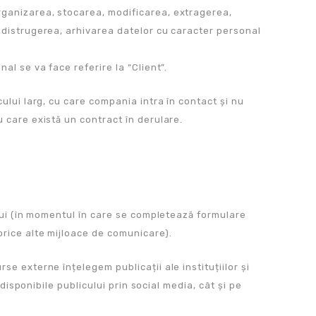
rganizarea, stocarea, modificarea, extragerea,
, distrugerea, arhivarea datelor cu caracter personal
al se va face referire la “Client”.
ului larg, cu care compania intra în contact și nu
u care există un contract în derulare.
ului (în momentul în care se completează formulare
orice alte mijloace de comunicare).
e externe înțelegem publicații ale instituțiilor și
 disponibile publicului prin social media, cât și pe