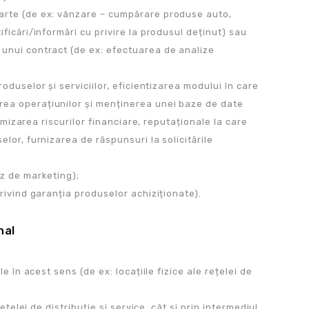
parte (de ex: vânzare – cumpărare produse auto,
ficări/informări cu privire la produsul deținut) sau
 unui contract (de ex: efectuarea de analize
duselor și serviciilor, eficientizarea modului în care
area operațiunilor și menținerea unei baze de date
nimizarea riscurilor financiare, reputaționale la care
lor, furnizarea de răspunsuri la solicitările
az de marketing);
privind garanția produselor achiziționate).
nal
e în acest sens (de ex: locațiile fizice ale rețelei de
ețelei de distribuție și service, cât și prin intermediul