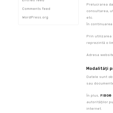
Entries feed
Prelucrarea da
Comments feed
consultarea, u
WordPress.org
etc.
În continuarea 
Prin utilizarea
reprezintă o l
Adresa websit
Modalități 
Datele sunt obț
sau documente,
În plus,
FIBG®
autorităților p
internet.