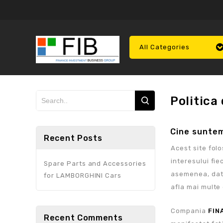
All Categories
Politica
Cine sunte
Recent Posts
Acest site folo
interesului fie
Spare Parts and Accessories
asemenea, datel
for LAMBORGHINI Cars
afla mai mult
Compania
FIN
Recent Comments