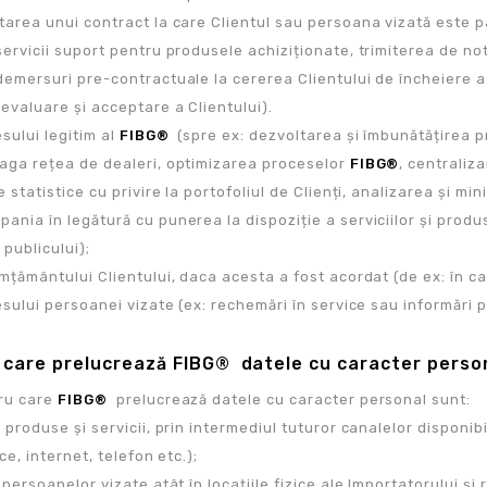
tarea unui contract la care Clientul sau persoana vizată este 
ervicii suport pentru produsele achiziționate, trimiterea de noti
demersuri pre-contractuale la cererea Clientului de încheiere a
evaluare și acceptare a Clientului).
esului legitim al
FIBG®
(spre ex: dezvoltarea și îmbunătățirea pro
aga rețea de dealeri, optimizarea proceselor
FIBG®
, centraliz
e statistice cu privire la portofoliul de Clienți, analizarea și mi
nia în legătură cu punerea la dispoziție a serviciilor și produse
 publicului);
imțământului Clientului, daca acesta a fost acordat (de ex: în c
esului persoanei vizate (ex: rechemări în service sau informări 
n care prelucrează FIBG® datele cu caracter perso
tru care
FIBG®
prelucrează datele cu caracter personal sunt:
 produse și servicii, prin intermediul tuturor canalelor disponibil
ce, internet, telefon etc.);
 persoanelor vizate atât în locațiile fizice ale Importatorului și r