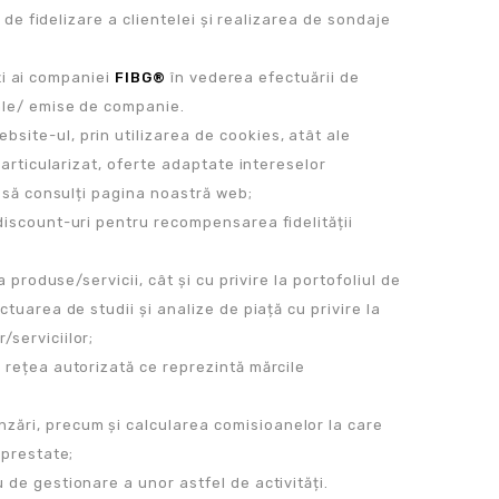
 de fidelizare a clientelei și realizarea de sondaje
nți ai companiei
FIBG®
în vederea efectuării de
 ale/ emise de companie.
site-ul, prin utilizarea de cookies, atât ale
particularizat, oferte adaptate intereselor
m să consulți pagina noastră web;
discount-uri pentru recompensarea fidelității
 produse/servicii, cât și cu privire la portofoliul de
tuarea de studii și analize de piață cu privire la
serviciilor;
 rețea autorizată ce reprezintă mărcile
zări, precum și calcularea comisioanelor la care
 prestate;
 de gestionare a unor astfel de activități.