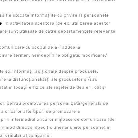
să fie stocate informațiile cu privire la persoanele
®
în activitatea acestora (de ex: utilizarea acestor
re sunt utilizate de către departamentele relevante
 comunicare cu scopul de a-i aduce la
irare termen, neîndeplinire obligații, modificare/
(de ex: informații adiționale despre produsele,
ire la disfuncționalități ale produselor și/sau
tât în locațiile fizice ale rețelei de dealeri, cât și
iilor, pentru promovarea personalizata/generală de
ea oricăror alte tipuri de promovare a
t prin intermediul oricăror mijloace de comunicare (de
în mod direct și specific unei anumite persoane) în
au formular al companiei.