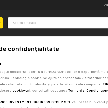
Ab
 de confidențialitate
m
sește cookie-uri pentru a furniza vizitatorilor o experiență mul
căruia. Tehnologia cookie ne ajută să prezentăm vizitatorilor ce
e colectate vor fi folosite și pe alte site-uri ale companiei
FI
e despre
cookie-uri
, consultați secțiunea
Termeni și Conditii gen
ANCE INVESTMENT BUSINESS GROUP SRL
vă urează bun venit 