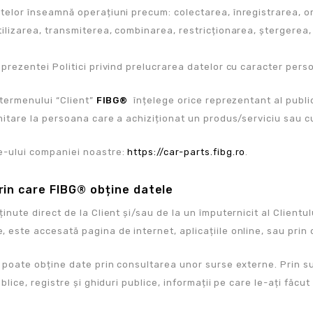
telor înseamnă operațiuni precum: colectarea, înregistrarea, o
tilizarea, transmiterea, combinarea, restricționarea, ștergerea
prezentei Politici privind prelucrarea datelor cu caracter person
 termenului “Client”
FIBG®
înțelege orice reprezentant al public
imitare la persoana care a achiziționat un produs/serviciu sau c
e-ului companiei noastre:
https://car-parts.fibg.ro
.
prin care FIBG® obține datele
inute direct de la Client și/sau de la un împuternicit al Client
 este accesată pagina de internet, aplicațiile online, sau prin 
poate obține date prin consultarea unor surse externe. Prin surs
ublice, registre și ghiduri publice, informații pe care le-ați făcut