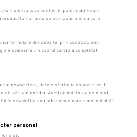
eratorii pentru care suntem împuterniciți – spre
iați producătorilor auto de pe mapamond cu care
nor formulare din website, prin contract, prin
ng ale companiei, în cadrul cărora a completat
erse newslettere, datele oferite la abonare vor fi
e utilizări ale datelor. Aveți posibilitatea de a opri
tă în newsletter sau prin comunicarea unei solicitări
acter personal
juridice: