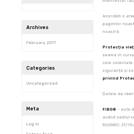
manifestat faț
Acordăm o atenț
paginilor noas
Archives
noastră.
February 2017
Protecția vie
seama în cursu
cele colectate 
Categories
siguranță și co
privind Prote
Uncategorized
Datele de iden
Meta
FIBG®
– este 
având sediul so
Log in
ROONRC.J1/75/2