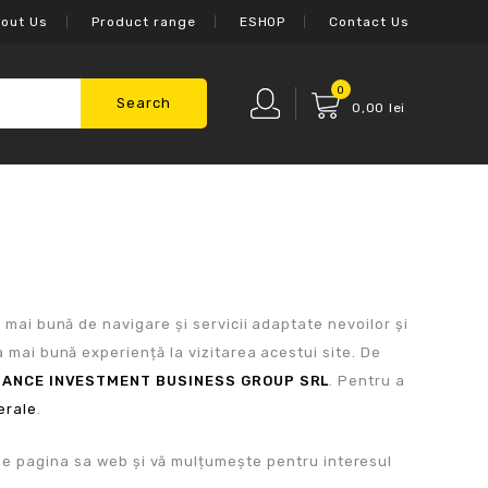
out Us
Product range
ESHOP
Contact Us
0
Search
0,00
lei
t mai bună de navigare și servicii adaptate nevoilor și
a mai bună experiență la vizitarea acestui site. De
NANCE INVESTMENT BUSINESS GROUP SRL
. Pentru a
erale
.
pe pagina sa web și vă mulțumește pentru interesul