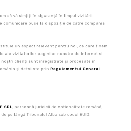
să vă simțiți în siguranță în timpul vizitării
e de comunicare puse la dispoziție de către compania
tituie un aspect relevant pentru noi, de care ținem
 ale vizitatorilor paginilor noastre de internet și
i noștri clienți sunt înregistrate și procesate în
România și detaliate prin
Regulamentul General
P SRL
, persoană juridică de naționalitate română,
ui de pe lângă Tribunalul Alba sub codul EUID: