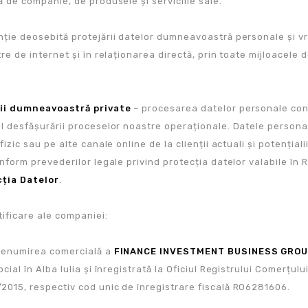
ă de companie, de produsele și serviciile sale.
ie deosebită protejării datelor dumneavoastră personale și vrem 
tre de internet și în relaționarea directă, prin toate mijloacel
ții dumneavoastră private
– procesarea datelor personale cons
l desfășurării proceselor noastre operaționale. Datele personale
fizic sau pe alte canale online de la clienții actuali și potențiali
nform prevederilor legale privind protecția datelor valabile în 
cția Datelor
.
tificare ale companiei:
denumirea comercială a
FINANCE INVESTMENT BUSINESS GROU
cial în Alba Iulia și înregistrată la Oficiul Registrului Comerțul
015, respectiv cod unic de înregistrare fiscală RO6281606.