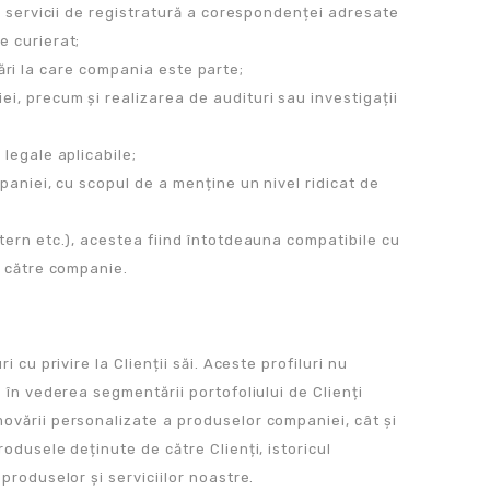
de servicii de registratură a corespondenței adresate
e curierat;
citări la care compania este parte;
i, precum și realizarea de audituri sau investigații
 legale aplicabile;
mpaniei, cu scopul de a menține un nivel ridicat de
xtern etc.), acestea fiind întotdeauna compatibile cu
e către companie.
 cu privire la Clienții săi. Aceste profiluri nu
e în vederea segmentării portofoliului de Clienți
movării personalizate a produselor companiei, cât și
odusele deținute de către Clienți, istoricul
produselor și serviciilor noastre.