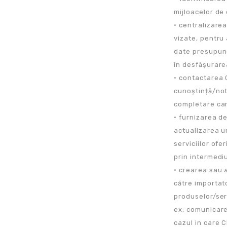
mijloacelor de 
• centralizarea
vizate, pentru 
date presupune
în desfășurarea
• contactarea 
cunoștință/not
completare cara
• furnizarea de
actualizarea un
serviciilor ofer
prin intermediu
• crearea sau 
către importat
produselor/ser
ex: comunicare
cazul in care C