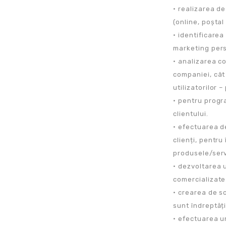
• realizarea de
(online, poștal
• identificarea
marketing pers
• analizarea c
companiei, cât 
utilizatorilor 
• pentru progr
clientului.
• efectuarea de
clienți, pentru
produsele/serv
• dezvoltarea 
comercializate
• crearea de s
sunt îndreptăți
• efectuarea u